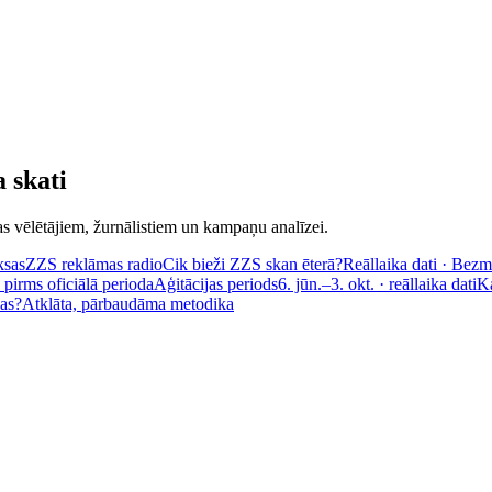
 skati
s vēlētājiem, žurnālistiem un kampaņu analīzei.
ksas
ZZS reklāmas radio
Cik bieži ZZS skan ēterā?
Reāllaika dati · Bez
pirms oficiālā perioda
Aģitācijas periods
6. jūn.–3. okt. · reāllaika dati
Ka
as?
Atklāta, pārbaudāma metodika