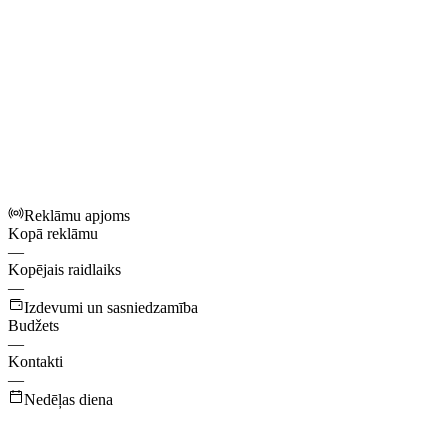
Reklāmu apjoms
Kopā reklāmu
—
Kopējais raidlaiks
—
Izdevumi un sasniedzamība
Budžets
—
Kontakti
—
Nedēļas diena