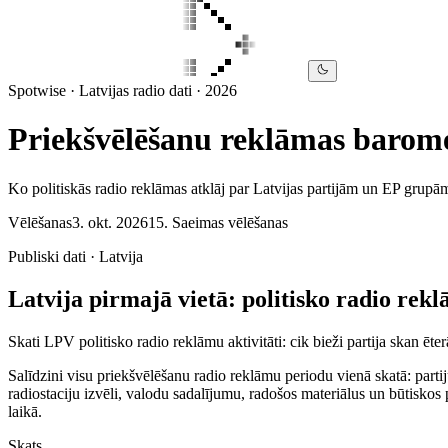
Spotwise · Latvijas radio dati · 2026
Priekšvēlēšanu reklāmas barom
Ko
politiskās radio reklāmas atklāj par Latvijas partijām un EP grup
Vēlēšanas
3. okt. 2026
15. Saeimas vēlēšanas
Publiski dati · Latvija
Latvija pirmajā vietā: politisko radio rek
Skati LPV politisko radio reklāmu aktivitāti: cik bieži partija skan ēterā
Salīdzini visu priekšvēlēšanu radio reklāmu periodu vienā skatā: partij
radiostaciju izvēli, valodu sadalījumu, radošos materiālus un būtiskos p
laikā.
Skats