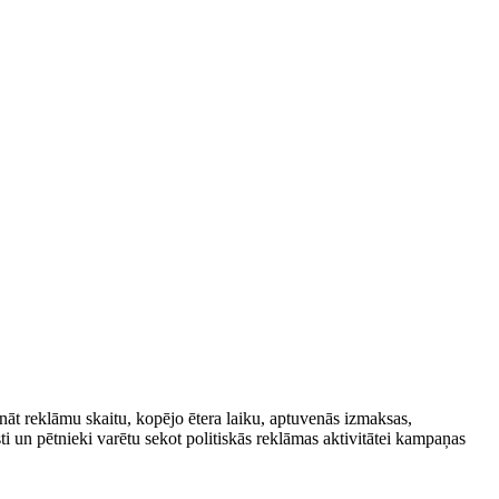
nāt reklāmu skaitu, kopējo ētera laiku, aptuvenās izmaksas,
isti un pētnieki varētu sekot politiskās reklāmas aktivitātei kampaņas