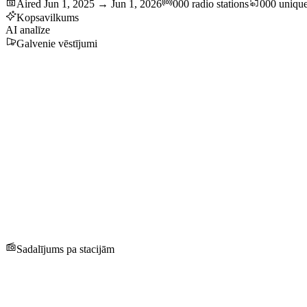
Aired Jun 1, 2025 → Jun 1, 2026
000 radio stations
000 unique
Kopsavilkums
AI analīze
Galvenie vēstījumi
Sadalījums pa stacijām