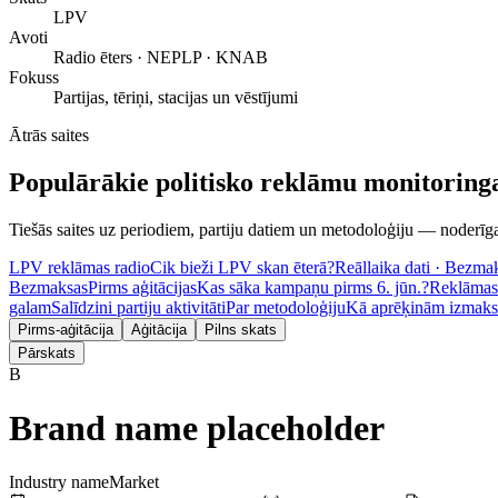
LPV
Avoti
Radio ēters · NEPLP · KNAB
Fokuss
Partijas, tēriņi, stacijas un vēstījumi
Ātrās saites
Populārākie politisko reklāmu monitoringa
Tiešās saites uz periodiem, partiju datiem un metodoloģiju — noderīga
LPV reklāmas radio
Cik bieži LPV skan ēterā?
Reāllaika dati · Bezma
Bezmaksas
Pirms aģitācijas
Kas sāka kampaņu pirms 6. jūn.?
Reklāmas 
galam
Salīdzini partiju aktivitāti
Par metodoloģiju
Kā aprēķinām izmaks
Pirms-aģitācija
Aģitācija
Pilns skats
Pārskats
B
Brand name placeholder
Industry name
Market