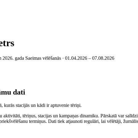
etrs
ām 2026. gada Saeimas vēlēšanās ·
01.04.2026 – 07.08.2026
lāmu dati
, kurās stacijās un kādi ir aptuvenie tēriņi.
u aktivitāti, tēriņus, stacijas un kampaņas dinamiku.
Pārskatā var salīdzi
riekšvēlēšanu termiņus. Dati tiek atjaunoti regulāri, lai vēlētāji, žurnāl