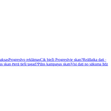
maksas
Progresīvo reklāmas
Cik bieži Progresīvie skan?
Reāllaika dati ·
s skan ēterā tieši tagad?
Pilns kampaņas skats
Visi dati no sākuma līdz