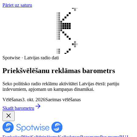
Pāriet uz saturu
Spotwise · Latvijas radio dati
Priekšvēlēšanu reklāmas barometrs
Seko politisko radio reklāmu aktivitātei Latvijas ēterā: partiju
izdevumiem, apjomam un kampaņas dinamikai.
Vēlēšanas
3. okt. 2026
Saeimas vēlēšanas
Skatīt barometru