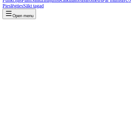
Funkcijas
Plāni
Salīdzinājums
Kalkulators
Barometrs
Par mums
BUJ
Pieslēgties
Sākt tagad
Open menu
Sazinies ar mums
Ziņo par problēmu vai neprecizitāti
Piesaki demo savai komandai
Jautājumi par plāniem vai cenām? Raksti uz
hello@spotwise.ai
.
Pastāsti, kā varam palīdzēt
Apraksti, ko vēlies monitorēt vai analizēt — atbildēsim vienas darba
dienas laikā.
Vārds, uzvārds
*
Uzņēmums vai radiostacija
E-pasts
*