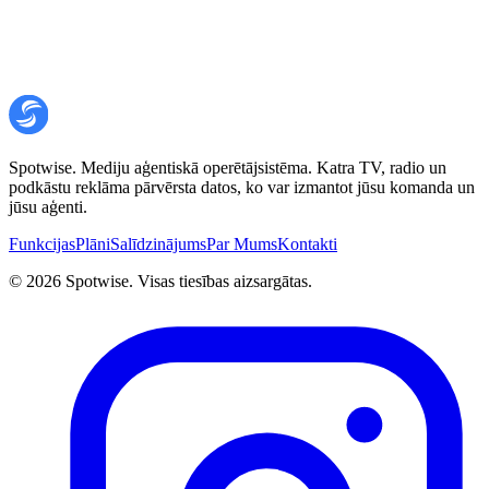
Ziņa
*
Nosūtot ziņu, tu piekrīti mūsu
privātuma politikai
.
Nosūtīt ziņu
Spotwise. Mediju aģentiskā operētājsistēma. Katra TV, radio un
podkāstu reklāma pārvērsta datos, ko var izmantot jūsu komanda un
jūsu aģenti.
Funkcijas
Plāni
Salīdzinājums
Par Mums
Kontakti
©
2026
Spotwise. Visas tiesības aizsargātas.