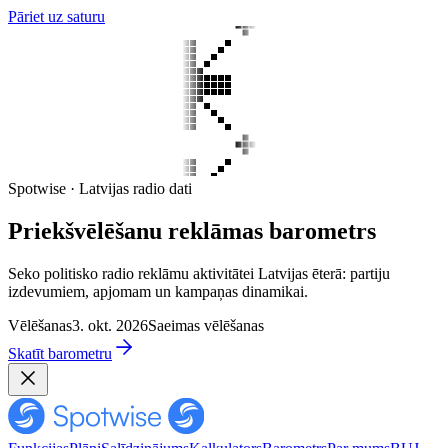
Pāriet uz saturu
Spotwise · Latvijas radio dati
Priekšvēlēšanu reklāmas barometrs
Seko politisko radio reklāmu aktivitātei Latvijas ēterā: partiju
izdevumiem, apjomam un kampaņas dinamikai.
Vēlēšanas
3. okt. 2026
Saeimas vēlēšanas
Skatīt barometru