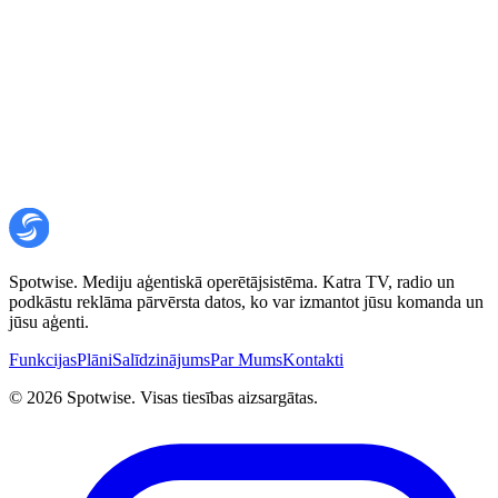
labošanu vai jūsu personas datu dzēšanu. Jums var būt arī tiesības
atsaukt piekrišanu mūsu personas datu apstrādei. Šīs tiesības
noteiktos apstākļos var būt ierobežotas saskaņā ar piemērojamajiem
normatīvajiem aktiem.
Lai pieprasītu pārskatīt, atjaunināt vai dzēst savus personas datus,
lūdzam sazināties ar mums, rakstot uz
hello@spotwise.ai
vai nosūtot
rakstisku pieprasījumu uz 13. sadaļā norādīto pasta adresi. Mēs
atbildēsim uz jūsu pieprasījumu 30 dienu laikā saskaņā ar VDAR
prasībām.
Spotwise. Mediju aģentiskā operētājsistēma. Katra TV, radio un
podkāstu reklāma pārvērsta datos, ko var izmantot jūsu komanda un
jūsu aģenti.
Funkcijas
Plāni
Salīdzinājums
Par Mums
Kontakti
©
2026
Spotwise. Visas tiesības aizsargātas.