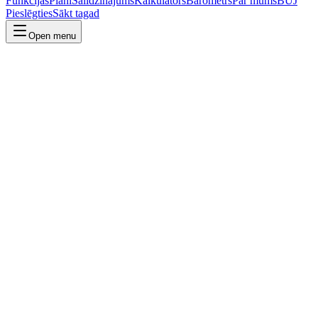
Funkcijas
Plāni
Salīdzinājums
Kalkulators
Barometrs
Par mums
BUJ
Pieslēgties
Sākt tagad
Open menu