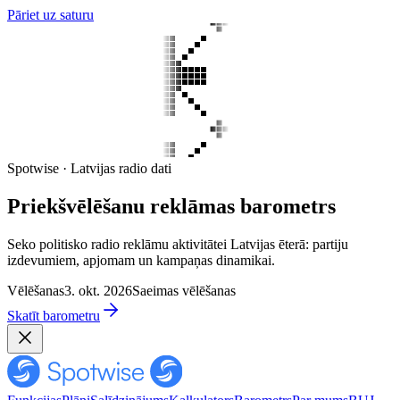
Pāriet uz saturu
Spotwise · Latvijas radio dati
Priekšvēlēšanu reklāmas barometrs
Seko politisko radio reklāmu aktivitātei Latvijas ēterā: partiju
izdevumiem, apjomam un kampaņas dinamikai.
Vēlēšanas
3. okt. 2026
Saeimas vēlēšanas
Skatīt barometru