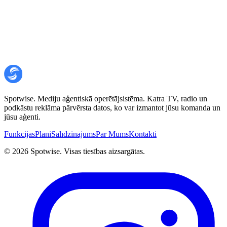
Spotwise. Mediju aģentiskā operētājsistēma. Katra TV, radio un
podkāstu reklāma pārvērsta datos, ko var izmantot jūsu komanda un
jūsu aģenti.
Funkcijas
Plāni
Salīdzinājums
Par Mums
Kontakti
©
2026
Spotwise. Visas tiesības aizsargātas.