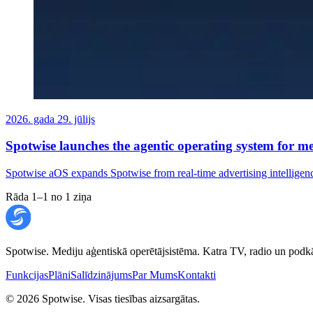
2026. gada 29. jūlijs
Spotwise launches the agentic operating system for m
Spotwise aOS expands Spotwise from real-time advertising intelligen
Rāda 1–1 no 1 ziņa
Spotwise. Mediju aģentiskā operētājsistēma. Katra TV, radio un podkā
Funkcijas
Plāni
Salīdzinājums
Par Mums
Kontakti
©
2026
Spotwise. Visas tiesības aizsargātas.