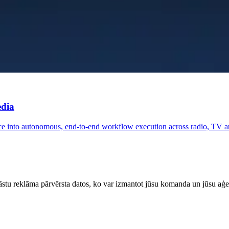
edia
ce into autonomous, end-to-end workflow execution across radio, TV a
stu reklāma pārvērsta datos, ko var izmantot jūsu komanda un jūsu aģe