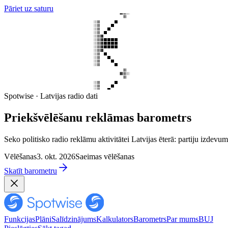
Pāriet uz saturu
Spotwise · Latvijas radio dati
Priekšvēlēšanu reklāmas barometrs
Seko politisko radio reklāmu aktivitātei Latvijas ēterā: partiju izd
Vēlēšanas
3. okt. 2026
Saeimas vēlēšanas
Skatīt barometru
Funkcijas
Plāni
Salīdzinājums
Kalkulators
Barometrs
Par mums
BUJ