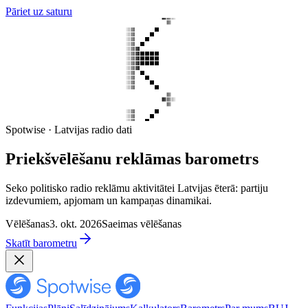
Pāriet uz saturu
Spotwise · Latvijas radio dati
Priekšvēlēšanu reklāmas barometrs
Seko politisko radio reklāmu aktivitātei Latvijas ēterā: partiju
izdevumiem, apjomam un kampaņas dinamikai.
Vēlēšanas
3. okt. 2026
Saeimas vēlēšanas
Skatīt barometru