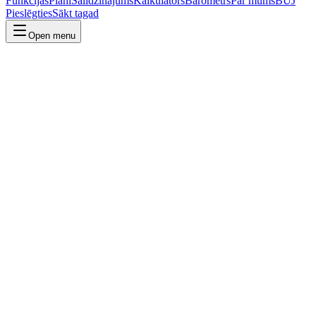
Funkcijas
Plāni
Salīdzinājums
Kalkulators
Barometrs
Par mums
BUJ
Pieslēgties
Sākt tagad
Open menu
Radio
The proven channel - sell while the ad is still airing.